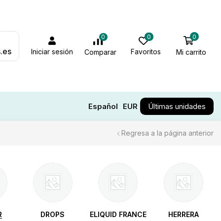
0
0
0
.es
Iniciar sesión
Favoritos
Mi carrito
Comparar
Español
EUR
Últimas unidades
Regresa a la página anterior
R
DROPS
ELIQUID FRANCE
HERRERA