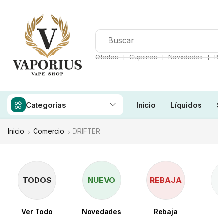
❘
❘
❘
Ofertas
Cupones
Novedades
R
Categorías
Inicio
Líquidos
Inicio
Comercio
DRIFTER
TODOS
NUEVO
REBAJA
Ver Todo
Novedades
Rebaja