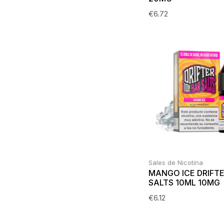
€
6.72
Sales de Nicotina
MANGO ICE DRIFT
SALTS 10ML 10MG
€
6.12