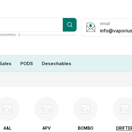
email
info@vaporius
❘
ecientes
Sales
PODS
Desechables
A&L
APV
BOMBO
DRIFTE