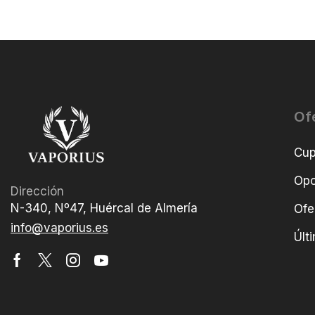
Of
Cu
Opo
Dirección
N-340, Nº47, Huércal de Almería
Ofe
info@vaporius.es
Últ