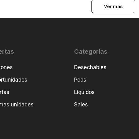
Ver más
ertas
Categorías
pones
Desechables
rtunidades
Pods
rtas
Líquidos
imas unidades
Sales