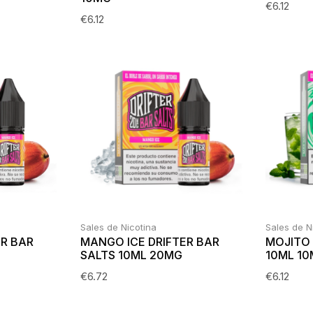
€
6.12
€
6.12
Sales de Nicotina
Sales de N
ER BAR
MANGO ICE DRIFTER BAR
MOJITO 
SALTS 10ML 20MG
10ML 1
€
6.72
€
6.12