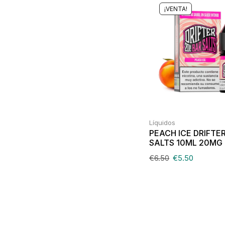
¡VENTA!
Líquidos
PEACH ICE DRIFTE
SALTS 10ML 20MG
€
6.50
€
5.50