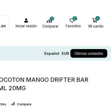
0
0
0
.es
Iniciar sesión
Favoritos
Mi carrito
Comparar
Español
EUR
Últimas unidades
LOCOTON MANGO DRIFTER BAR
0ML 20MG
itos
Compare