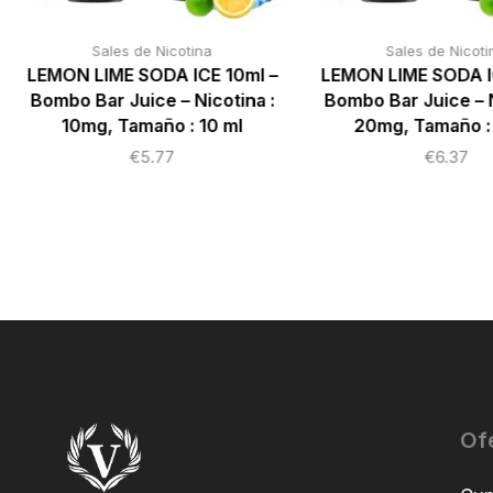
Sales de Nicotina
Sales de Nicoti
LEMON LIME SODA ICE 10ml –
LEMON LIME SODA I
Bombo Bar Juice – Nicotina :
Bombo Bar Juice – N
10mg, Tamaño : 10 ml
20mg, Tamaño : 
€
5.77
€
6.37
Of