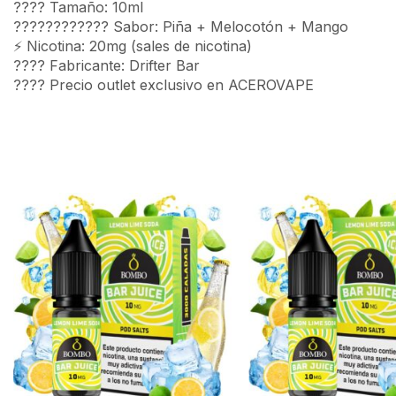
???? Tamaño: 10ml
???????????? Sabor: Piña + Melocotón + Mango
⚡ Nicotina: 20mg (sales de nicotina)
???? Fabricante: Drifter Bar
????️ Precio outlet exclusivo en ACEROVAPE