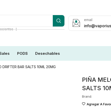
email
info@vaporius
❘
ecientes
Sales
PODS
Desechables
DRIFTER BAR SALTS 10ML 20MG
PIÑA ME
SALTS 1
Brand:
Agregar A Favor