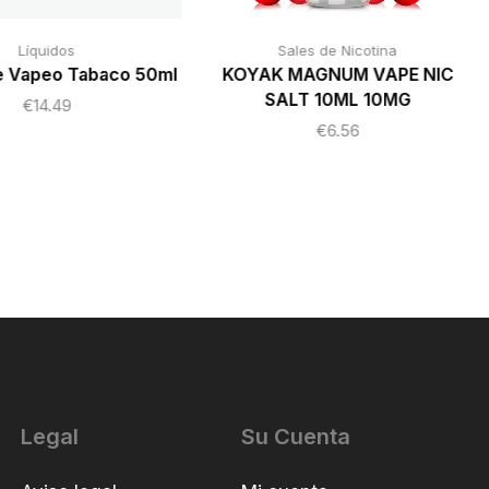
Líquidos
Sales de Nicotina
e Vapeo Tabaco 50ml
KOYAK MAGNUM VAPE NIC
SALT 10ML 10MG
€
14.49
€
6.56
Legal
Su Cuenta