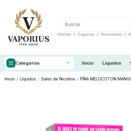
❘
❘
❘
Ofertas
Cupones
Novedades
R
Categorías
Inicio
Líquidos
Inicio
Líquidos
Sales de Nicotina
PIÑA MELOCOTON MANGO 