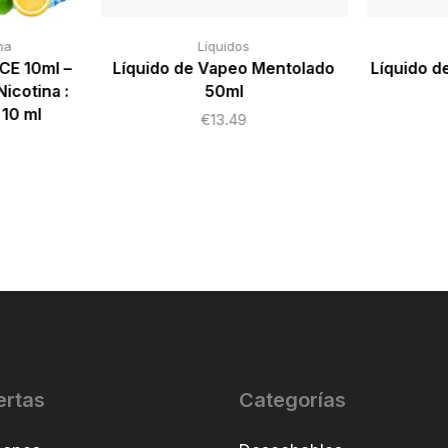
na
Líquidos
CE 10ml –
Líquido de Vapeo Mentolado
Líquido d
icotina :
50ml
10 ml
€
13.49
ertas
Categorías