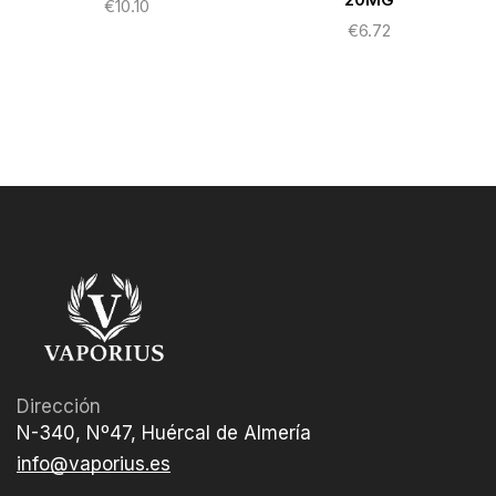
€
10.10
€
6.72
Dirección
N-340, Nº47, Huércal de Almería
info@vaporius.es