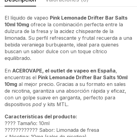
El líquido de vapeo
Pink Lemonade Drifter Bar Salts
10ml 10mg
ofrece la combinación perfecta entre la
dulzura de la fresa y la acidez chispeante de la
limonada. Su perfil refrescante y frutal recuerda a una
bebida veraniega burbujeante, ideal para quienes
buscan un sabor dulce con un toque cítrico
equilibrado.
En
ACEROVAPE, el outlet de vapeo en España
,
encuentras el
Pink Lemonade Drifter Bar Salts 10ml
10mg
al mejor precio. Gracias a su formato en sales
de nicotina, garantiza una absorción rápida y eficaz,
con un golpe suave en garganta, perfecto para
dispositivos
pod
y kits MTL.
Características del producto:
???? Tamaño: 10ml
???????????? Sabor: Limonada de fresa
⚡ Nicotina: 10mg (sales de nicotina)