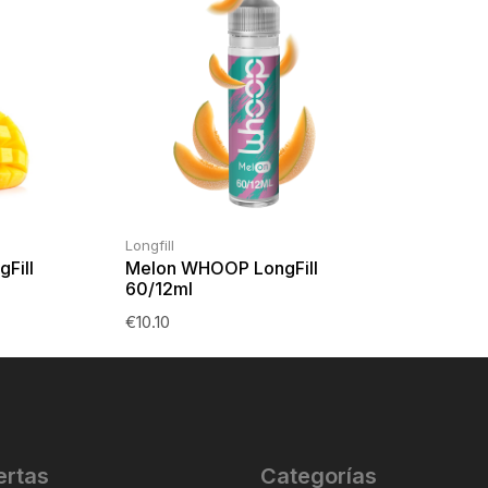
Longfill
Fill
Melon WHOOP LongFill
60/12ml
€
10.10
ertas
Categorías