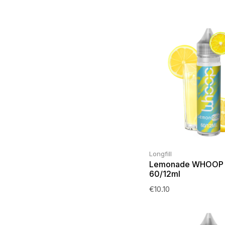
Longfill
Lemonade WHOOP L
60/12ml
€
10.10