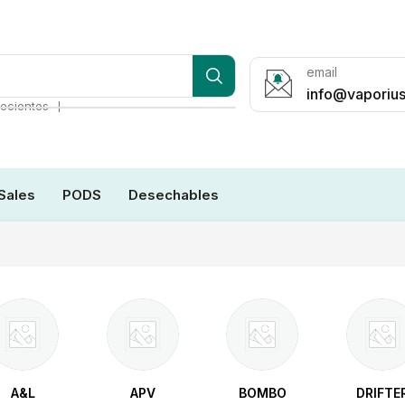
email
info@vaporius
❘
ecientes
Sales
PODS
Desechables
A&L
APV
BOMBO
DRIFTE