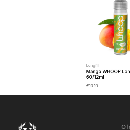
Longfill
Mango WHOOP Long
60/12ml
€
10.10
Of