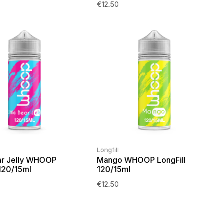
€
12.50
Longfill
ear Jelly WHOOP
Mango WHOOP LongFill
 120/15ml
120/15ml
€
12.50