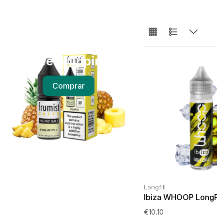
Free Shipping
Comprar
Longfill
Ibiza WHOOP LongFi
€
10.10