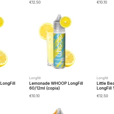
€
12.50
€
10.10
Longfill
Longfill
ongFill
Lemonade WHOOP LongFill
Little B
60/12ml (copia)
LongFill
€
10.10
€
12.50