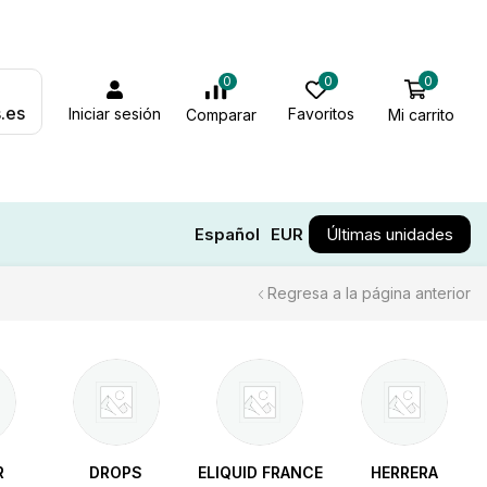
0
0
0
.es
Iniciar sesión
Favoritos
Mi carrito
Comparar
Español
EUR
Últimas unidades
Regresa a la página anterior
R
DROPS
ELIQUID FRANCE
HERRERA