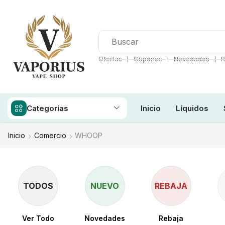
❘
❘
❘
Ofertas
Cupones
Novedades
R
Categorías
Inicio
Líquidos
Inicio
Comercio
WHOOP
TODOS
NUEVO
REBAJA
Ver Todo
Novedades
Rebaja