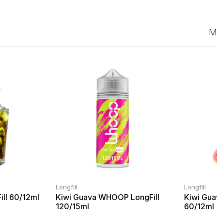
M
Longfill
Longfill
ll 60/12ml
Kiwi Guava WHOOP LongFill
Kiwi Gu
120/15ml
60/12ml