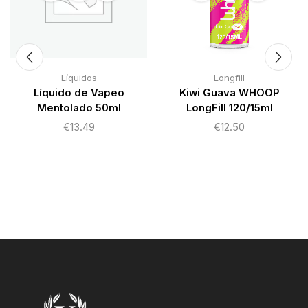
Líquidos
Longfill
Líquido de Vapeo
Kiwi Guava WHOOP
Mentolado 50ml
LongFill 120/15ml
€
13.49
€
12.50