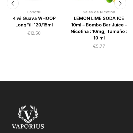
Longfill
Sales de Nicotina
Kiwi Guava WHOOP
LEMON LIME SODA ICE
LongFill 120/15ml
10ml – Bombo Bar Juice –
Nicotina : 10mg, Tamaño :
€
12.50
10 ml
€
5.77