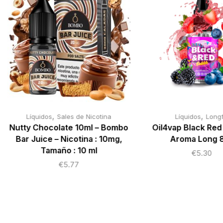
,
,
Líquidos
Sales de Nicotina
Líquidos
Longfi
Nutty Chocolate 10ml – Bombo
Oil4vap Black Red
Bar Juice – Nicotina : 10mg,
Aroma Long 
Tamaño : 10 ml
€
5.30
€
5.77