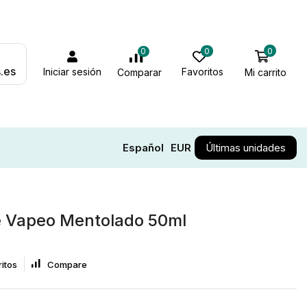
0
0
0
.es
Iniciar sesión
Favoritos
Mi carrito
Comparar
Español
EUR
Últimas unidades
e Vapeo Mentolado 50ml
itos
Compare