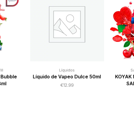
ll
Líquidos
S
 Bubble
Líquido de Vapeo Dulce 50ml
KOYAK 
8ml
SA
€
12.99