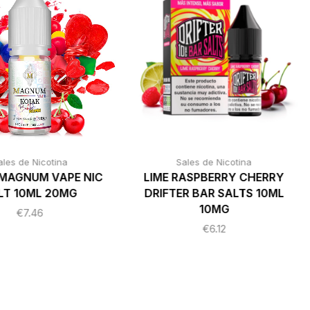
ales de Nicotina
Sales de Nicotina
MAGNUM VAPE NIC
LIME RASPBERRY CHERRY
LT 10ML 20MG
DRIFTER BAR SALTS 10ML
10MG
€
7.46
€
6.12