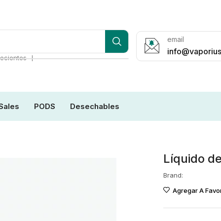
email
info@vaporius
❘
ecientes
Sales
PODS
Desechables
Líquido d
Brand:
Agregar A Favor