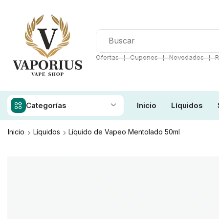
❘
❘
❘
Ofertas
Cupones
Novedades
R
Categorías
Inicio
Líquidos
Inicio
Líquidos
Líquido de Vapeo Mentolado 50ml