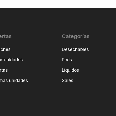
ertas
Categorías
pones
Desechables
rtunidades
Pods
rtas
Líquidos
imas unidades
Sales