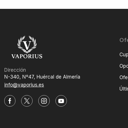
Of
Cu
Opo
Dirección
N-340, Nº47, Huércal de Almería
Ofe
info@vaporius.es
Últ