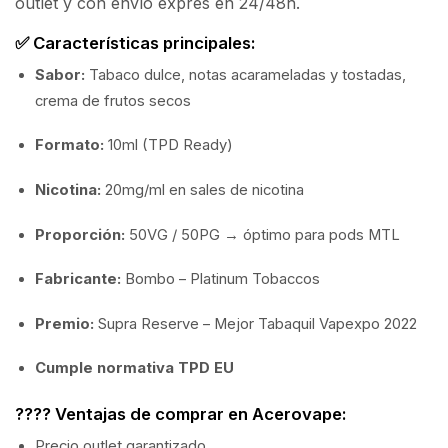
outlet y con envío exprés en 24/48h.
✅ Características principales:
Sabor:
Tabaco dulce, notas acarameladas y tostadas,
crema de frutos secos
Formato:
10ml (TPD Ready)
Nicotina:
20mg/ml en sales de nicotina
Proporción:
50VG / 50PG → óptimo para pods MTL
Fabricante:
Bombo – Platinum Tobaccos
Premio:
Supra Reserve – Mejor Tabaquil Vapexpo 2022
Cumple normativa TPD EU
???? Ventajas de comprar en Acerovape:
Precio outlet garantizado