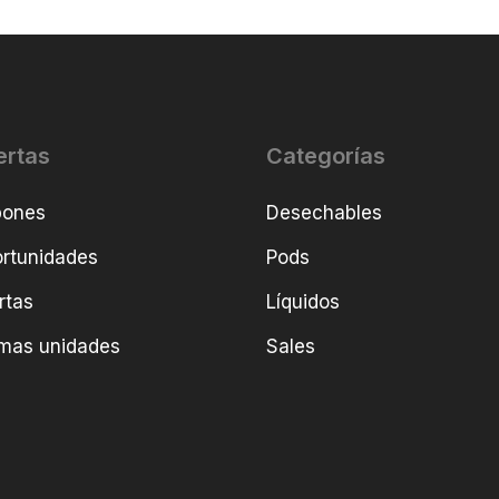
ertas
Categorías
pones
Desechables
rtunidades
Pods
rtas
Líquidos
imas unidades
Sales