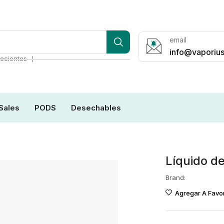
email
info@vaporius
❘
ecientes
Sales
PODS
Desechables
Líquido d
Brand:
Agregar A Favor