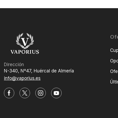
Of
Cu
Opo
Dirección
N-340, Nº47, Huércal de Almería
Ofe
info@vaporius.es
Últ