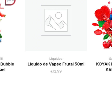
ll
Líquidos
S
 Bubble
Líquido de Vapeo Frutal 50ml
KOYAK 
8ml
SA
€
12.99