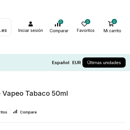
0
0
0
.es
Iniciar sesión
Favoritos
Mi carrito
Comparar
Español
EUR
Últimas unidades
e Vapeo Tabaco 50ml
itos
Compare