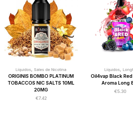
,
,
Líquidos
Sales de Nicotina
Líquidos
Longfi
ORIGINIS BOMBO PLATINUM
Oil4vap Black Red
TOBACCOS NIC SALTS 10ML
Aroma Long 
20MG
€
5.30
€
7.42