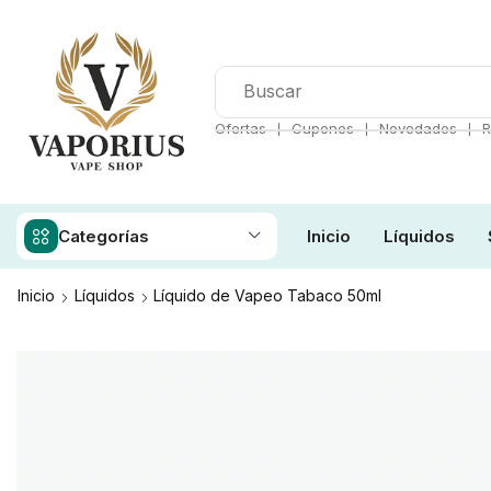
❘
❘
❘
Ofertas
Cupones
Novedades
R
Categorías
Inicio
Líquidos
Inicio
Líquidos
Líquido de Vapeo Tabaco 50ml