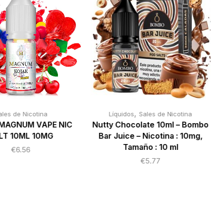
,
ales de Nicotina
Líquidos
Sales de Nicotina
MAGNUM VAPE NIC
Nutty Chocolate 10ml – Bombo
LT 10ML 10MG
Bar Juice – Nicotina : 10mg,
Tamaño : 10 ml
€
6.56
€
5.77