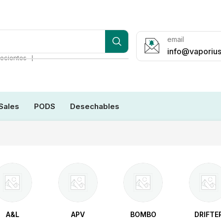
email
info@vaporius
❘
ecientes
Sales
PODS
Desechables
A&L
APV
BOMBO
DRIFTE