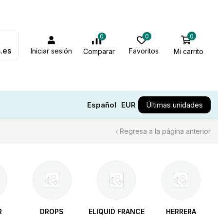
0
0
0
.es
Iniciar sesión
Favoritos
Mi carrito
Comparar
Español
EUR
Últimas unidades
Regresa a la página anterior
R
DROPS
ELIQUID FRANCE
HERRERA