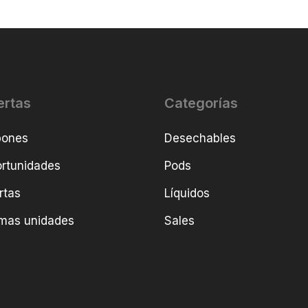
ertas
Categorías
pones
Desechables
rtunidades
Pods
rtas
Líquidos
imas unidades
Sales