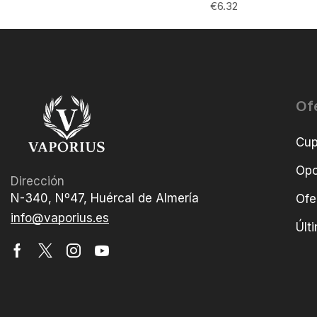
€
6.32
Of
Cu
Opo
Dirección
N-340, Nº47, Huércal de Almería
Ofe
info@vaporius.es
Últ