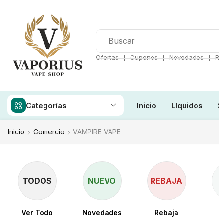
❘
❘
❘
Ofertas
Cupones
Novedades
R
Categorías
Inicio
Líquidos
Inicio
Comercio
VAMPIRE VAPE
TODOS
NUEVO
REBAJA
Ver Todo
Novedades
Rebaja