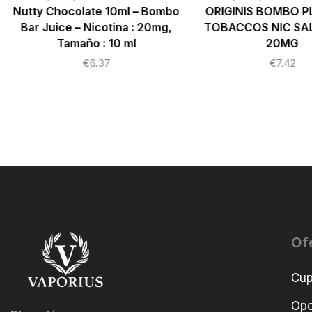
Nutty Chocolate 10ml – Bombo
ORIGINIS BOMBO 
Bar Juice – Nicotina : 20mg,
TOBACCOS NIC SA
Tamaño : 10 ml
20MG
€
6.37
€
7.42
Of
Cu
Opo