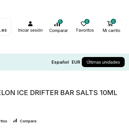
0
0
0
.es
Iniciar sesión
Favoritos
Mi carrito
Comparar
Español
EUR
Últimas unidades
ON ICE DRIFTER BAR SALTS 10ML
itos
Compare