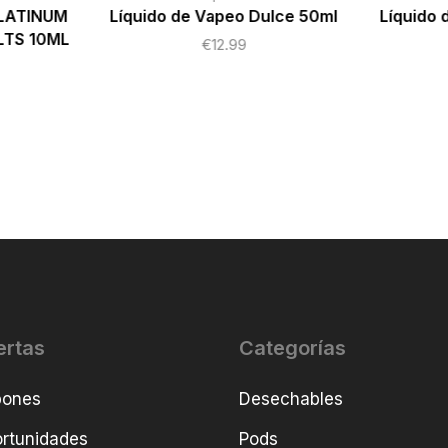
PLATINUM
Líquido de Vapeo Dulce 50ml
Líquido
LTS 10ML
€
12.99
ertas
Categorías
pones
Desechables
rtunidades
Pods