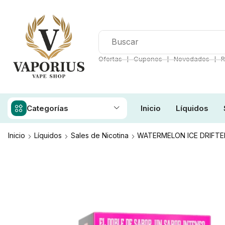
❘
❘
❘
Ofertas
Cupones
Novedades
R
Categorías
Inicio
Líquidos
Inicio
Líquidos
Sales de Nicotina
WATERMELON ICE DRIFTE