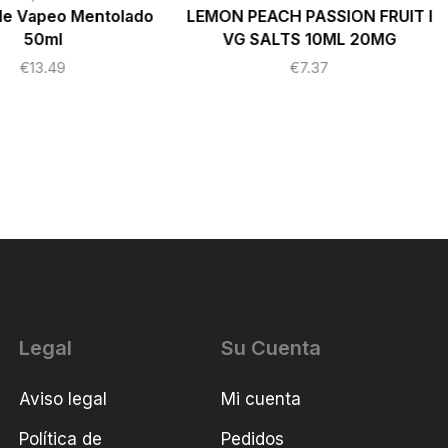
 de Vapeo Mentolado
LEMON PEACH PASSION FRUIT I
50ml
VG SALTS 10ML 20MG
€
13.49
€
7.37
Legal
Su Cuenta
Aviso legal
Mi cuenta
Política de
Pedidos