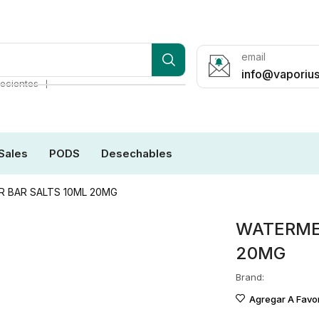
email
info@vaporius
❘
ecientes
Sales
PODS
Desechables
R BAR SALTS 10ML 20MG
WATERMEL
20MG
Brand:
Agregar A Favor