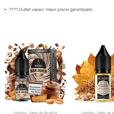
????️ Outlet vapeo: mejor precio garantizado
,
,
Líquidos
Sales de Nicotina
Líquidos
Sales de N