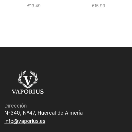
€
13.49
€
15.99
Dirección
N-340, Nº47, Huércal de Almería
info@vaporius.es