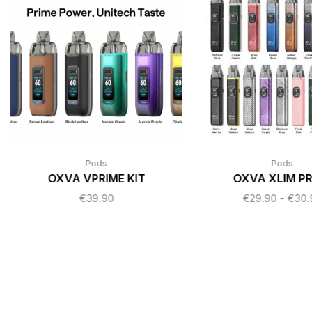
Pods
Pods
OXVA VPRIME KIT
OXVA XLIM PR
€
39.90
€
29.90
-
€
30.