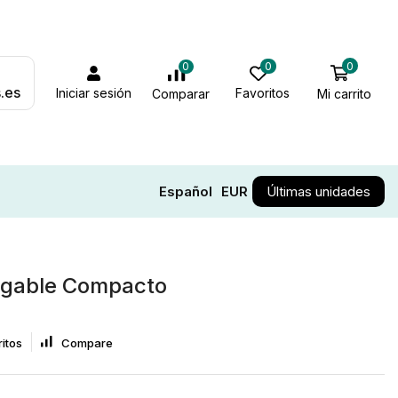
0
0
0
.es
Iniciar sesión
Favoritos
Mi carrito
Comparar
Español
EUR
Últimas unidades
rgable Compacto
itos
Compare