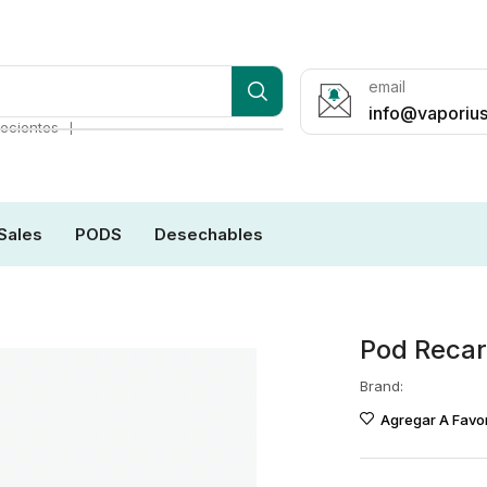
email
info@vaporius
❘
ecientes
Sales
PODS
Desechables
Pod Reca
Brand:
Agregar A Favor