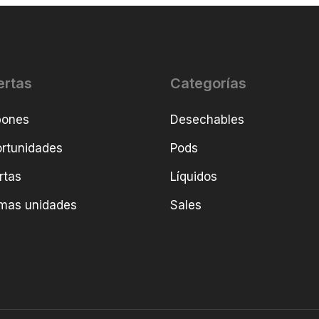
ertas
Categorías
pones
Desechables
rtunidades
Pods
rtas
Líquidos
imas unidades
Sales