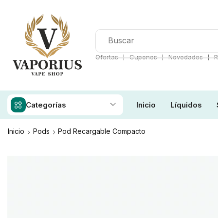
❘
❘
❘
Ofertas
Cupones
Novedades
R
Categorías
Inicio
Líquidos
Inicio
Pods
Pod Recargable Compacto