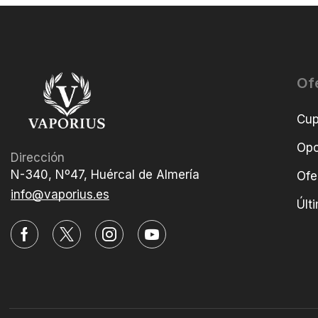
Of
Cu
Opo
Dirección
N-340, Nº47, Huércal de Almería
Ofe
info@vaporius.es
Últ