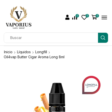
0
0
0
Inicio
Líquidos
Longfill
Oil4vap Butter Cigar Aroma Long 8ml