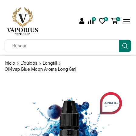
0
0
0
Inicio
Líquidos
Longfill
Oil4vap Blue Moon Aroma Long 8ml