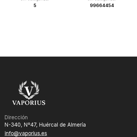
5
99664454
Dirección
N-340, Nº47, Huércal de Almería
info@vaporius.es