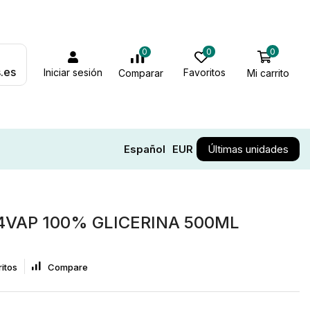
0
0
0
.es
Iniciar sesión
Favoritos
Mi carrito
Comparar
Español
EUR
Últimas unidades
4VAP 100% GLICERINA 500ML
itos
Compare