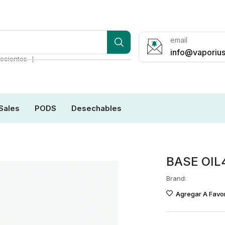
email
info@vaporius
❘
ecientes
Sales
PODS
Desechables
BASE OIL
Brand:
Agregar A Favor