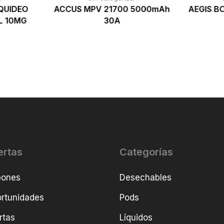
QUIDEO
ACCUS MPV 21700 5000mAh
AEGIS B
L 10MG
30A
ertas
Categorías
pones
Desechables
rtunidades
Pods
rtas
Líquidos