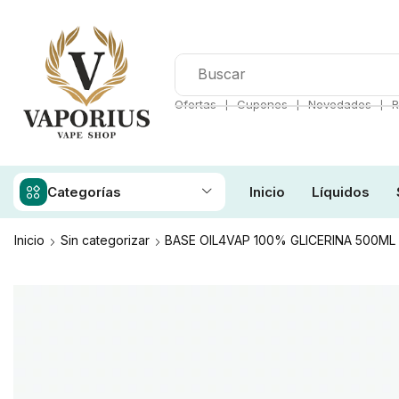
❘
❘
❘
Ofertas
Cupones
Novedades
R
Categorías
Inicio
Líquidos
Inicio
Sin categorizar
BASE OIL4VAP 100% GLICERINA 500ML