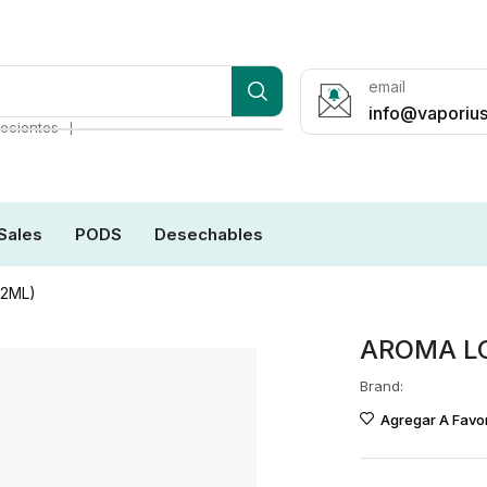
email
info@vaporius
❘
ecientes
Sales
PODS
Desechables
12ML)
AROMA LO
Brand:
Agregar A Favor