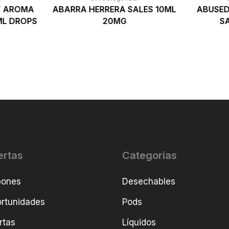
Y AROMA
ABARRA HERRERA SALES 10ML
ABUSED
ML DROPS
20MG
S
ertas
Categorías
pones
Desechables
rtunidades
Pods
rtas
Líquidos