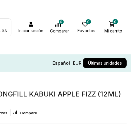
0
0
0
.es
Iniciar sesión
Favoritos
Mi carrito
Comparar
Español
EUR
Últimas unidades
NGFILL KABUKI APPLE FIZZ (12ML)
itos
Compare