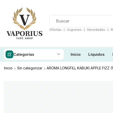
❘
❘
❘
Ofertas
Cupones
Novedades
R
Categorías
Inicio
Líquidos
Inicio
Sin categorizar
AROMA LONGFILL KABUKI APPLE FIZZ (