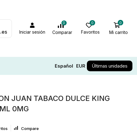
0
0
0
.es
Iniciar sesión
Favoritos
Mi carrito
Comparar
Español
EUR
Últimas unidades
ON JUAN TABACO DULCE KING
0ML 0MG
itos
Compare