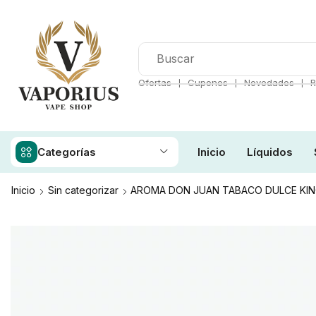
❘
❘
❘
Ofertas
Cupones
Novedades
R
Categorías
Inicio
Líquidos
Inicio
Sin categorizar
AROMA DON JUAN TABACO DULCE KIN