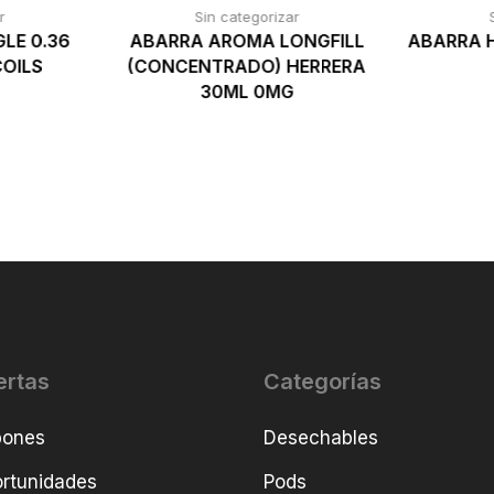
r
Sin categorizar
LE 0.36
ABARRA AROMA LONGFILL
ABARRA H
OILS
(CONCENTRADO) HERRERA
30ML 0MG
ertas
Categorías
pones
Desechables
rtunidades
Pods