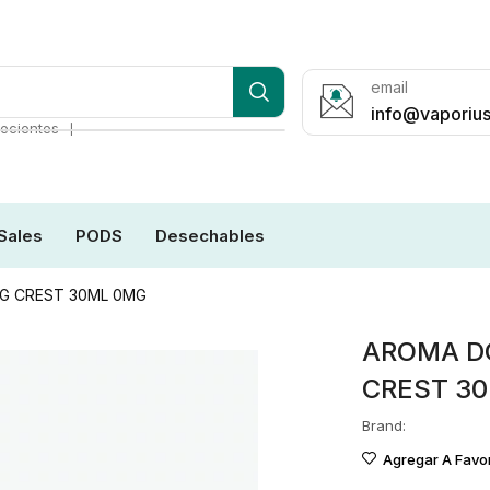
email
info@vaporius
❘
ecientes
Sales
PODS
Desechables
G CREST 30ML 0MG
AROMA D
CREST 3
Brand:
Agregar A Favor