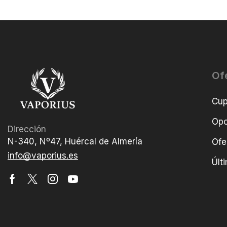
Of
Cu
Opo
Dirección
N-340, Nº47, Huércal de Almería
Ofe
info@vaporius.es
Últ