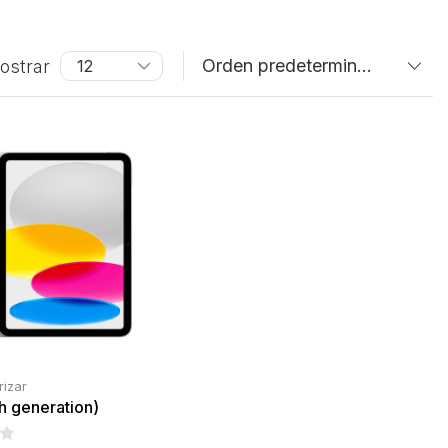
ostrar
rizar
th generation)