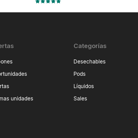
ertas
Categorías
pones
Desechables
rtunidades
Pods
rtas
Líquidos
imas unidades
Sales