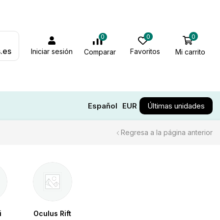
0
0
0
.es
Iniciar sesión
Favoritos
Mi carrito
Comparar
Español
EUR
Últimas unidades
Regresa a la página anterior
i
Oculus Rift