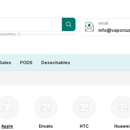
email
info@vaporius
❘
ecientes
Sales
PODS
Desechables
Apple
Envato
HTC
Huawei