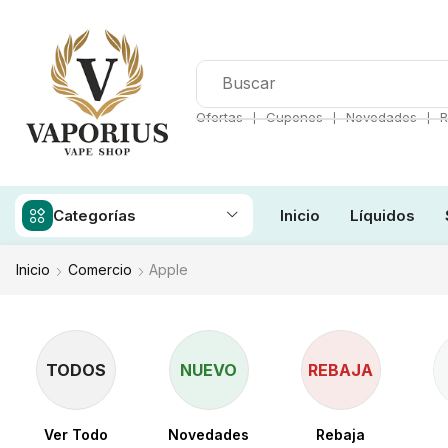
❘
❘
❘
Ofertas
Cupones
Novedades
R
Categorías
Inicio
Líquidos
Inicio
Comercio
Apple
TODOS
NUEVO
REBAJA
Ver Todo
Novedades
Rebaja