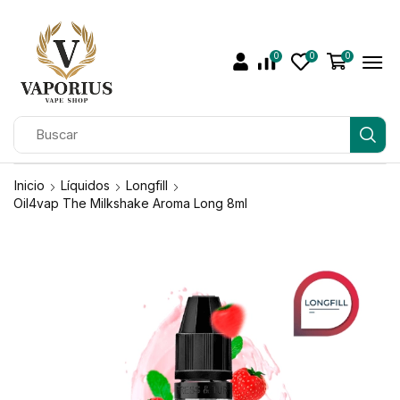
0
0
0
Inicio
Líquidos
Longfill
Oil4vap The Milkshake Aroma Long 8ml