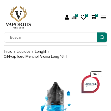
0
0
0
Inicio
Líquidos
Longfill
Oil4vap Iced Menthol Aroma Long 16ml
SALE