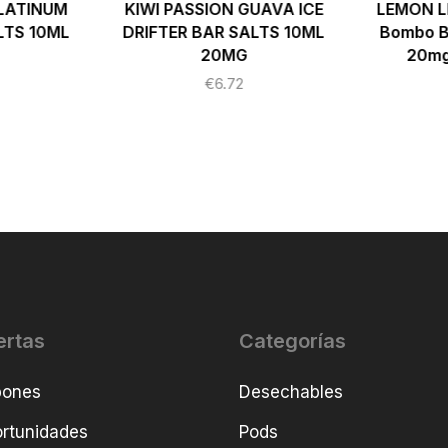
PLATINUM
KIWI PASSION GUAVA ICE
LEMON LI
LTS 10ML
DRIFTER BAR SALTS 10ML
Bombo Ba
20MG
20mg
€
6.72
ertas
Categorías
pones
Desechables
rtunidades
Pods