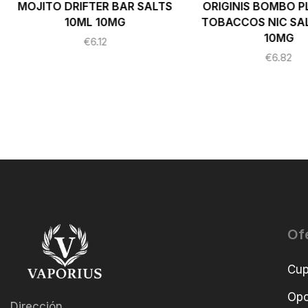
MOJITO DRIFTER BAR SALTS
ORIGINIS BOMBO 
10ML 10MG
TOBACCOS NIC SA
10MG
€
6.12
€
6.82
Of
Cu
Opo
Dirección