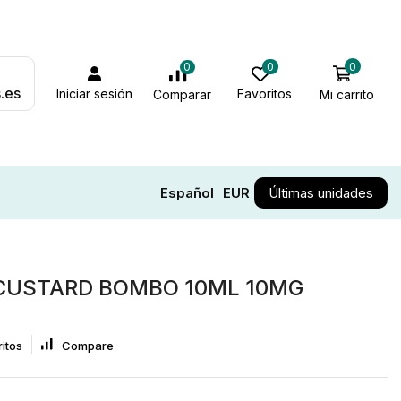
0
0
0
.es
Iniciar sesión
Favoritos
Mi carrito
Comparar
Español
EUR
Últimas unidades
CUSTARD BOMBO 10ML 10MG
itos
Compare