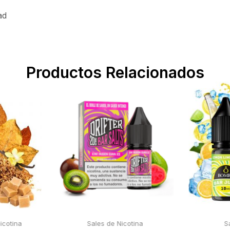
ad
Productos Relacionados
icotina
Sales de Nicotina
S