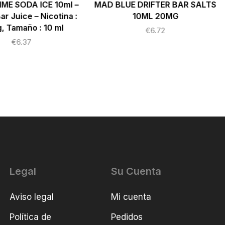
ME SODA ICE 10ml –
MAD BLUE DRIFTER BAR SALTS
r Juice – Nicotina :
10ML 20MG
, Tamaño : 10 ml
€
6.72
€
6.37
Legal
Su Cuenta
Aviso legal
Mi cuenta
Política de
Pedidos