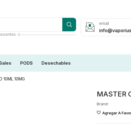
email
info@vaporius
❘
ecientes
Sales
PODS
Desechables
 10ML 10MG
MASTER 
Brand:
Agregar A Favor