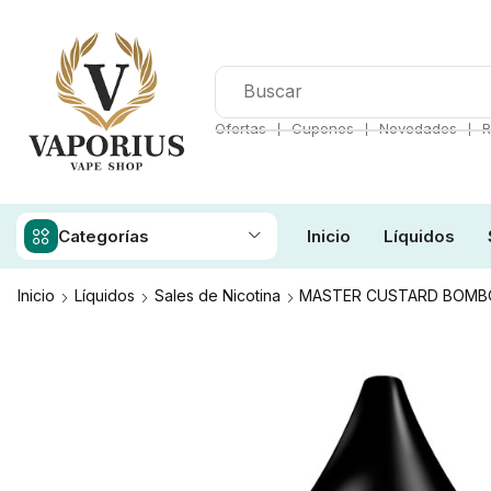
❘
❘
❘
Ofertas
Cupones
Novedades
R
Categorías
Inicio
Líquidos
Inicio
Líquidos
Sales de Nicotina
MASTER CUSTARD BOMBO