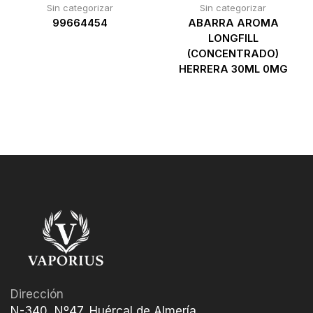
Sin categorizar
Sin categorizar
99664454
ABARRA AROMA
LONGFILL
(CONCENTRADO)
HERRERA 30ML 0MG
Dirección
N-340, Nº47, Huércal de Almería