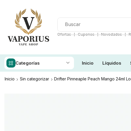
❘
❘
❘
Ofertas
Cupones
Novedades
R
Categorías
Inicio
Líquidos
Inicio
Sin categorizar
Drifter Pinneaple Peach Mango 24ml Lo