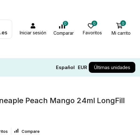
0
0
0
.es
Iniciar sesión
Favoritos
Mi carrito
Comparar
Español
EUR
Últimas unidades
inneaple Peach Mango 24ml LongFill
itos
Compare