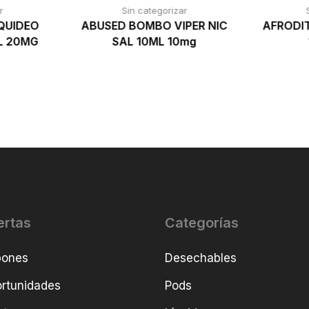
r
Sin categorizar
QUIDEO
ABUSED BOMBO VIPER NIC
AFRODI
L 20MG
SAL 10ML 10mg
ertas
Categorías
pones
Desechables
rtunidades
Pods