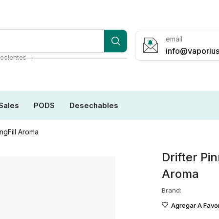
email
info@vaporius
❘
ecientes
Sales
PODS
Desechables
ngFill Aroma
Drifter P
Aroma
Brand:
Agregar A Favor