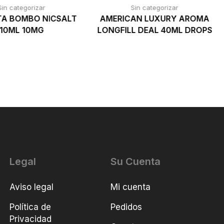
Sin categorizar
Sin categorizar
TA BOMBO NICSALT
AMERICAN LUXURY AROMA
10ML 10MG
LONGFILL DEAL 40ML DROPS
Legal
Su Cuenta
Aviso legal
Mi cuenta
Política de
Pedidos
Privacidad