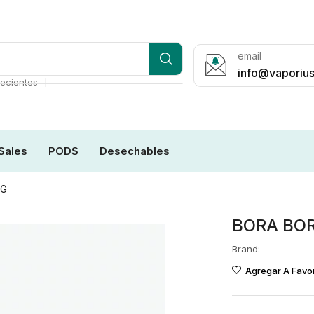
email
info@vaporius
❘
ecientes
Sales
PODS
Desechables
MG
BORA BO
Brand:
Agregar A Favor