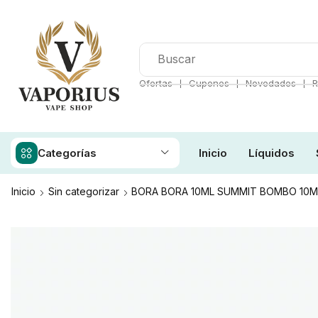
❘
❘
❘
Ofertas
Cupones
Novedades
R
Categorías
Inicio
Líquidos
Inicio
Sin categorizar
BORA BORA 10ML SUMMIT BOMBO 10