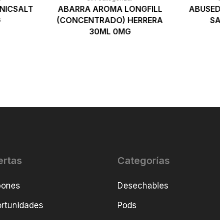
NICSALT
ABARRA AROMA LONGFILL
ABUSED
G
(CONCENTRADO) HERRERA
SA
30ML 0MG
ertas
Categorías
pones
Desechables
rtunidades
Pods