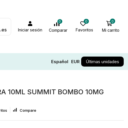
0
0
0
.es
Iniciar sesión
Favoritos
Mi carrito
Comparar
Español
EUR
Últimas unidades
RA 10ML SUMMIT BOMBO 10MG
itos
Compare