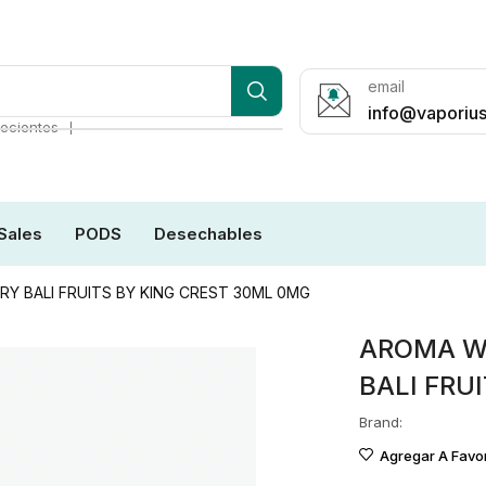
email
info@vaporius
❘
ecientes
Sales
PODS
Desechables
 BALI FRUITS BY KING CREST 30ML 0MG
AROMA W
BALI FRU
Brand:
Agregar A Favor