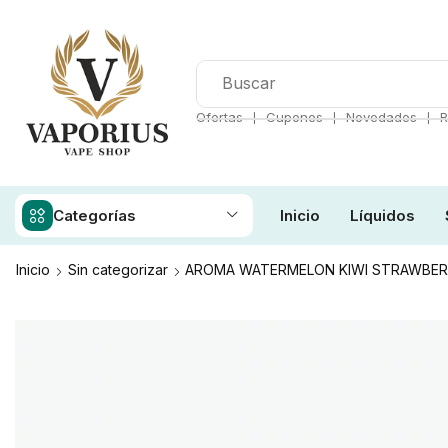
❘
❘
❘
Ofertas
Cupones
Novedades
R
Categorías
Inicio
Líquidos
Inicio
Sin categorizar
AROMA WATERMELON KIWI STRAWBERRY