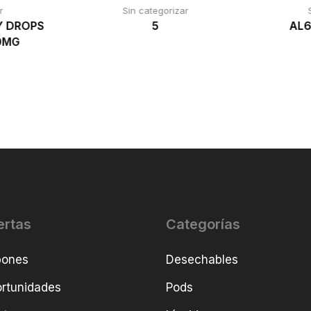
r
Sin categorizar
Y DROPS
5
AL6
10MG
ertas
Categorías
pones
Desechables
rtunidades
Pods