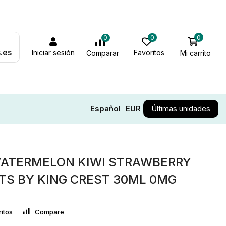
0
0
0
.es
Iniciar sesión
Favoritos
Mi carrito
Comparar
Español
EUR
Últimas unidades
ATERMELON KIWI STRAWBERRY
ITS BY KING CREST 30ML 0MG
itos
Compare