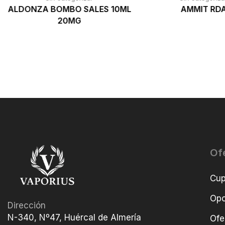
ALDONZA BOMBO SALES 10ML
AMMIT RD
20MG
Of
Cu
Opo
Dirección
N-340, Nº47, Huércal de Almería
Ofe