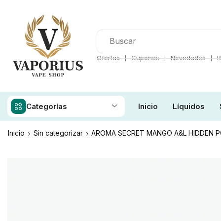
❘
❘
❘
Ofertas
Cupones
Novedades
R
Categorías
Inicio
Líquidos
Inicio
Sin categorizar
AROMA SECRET MANGO A&L HIDDEN P