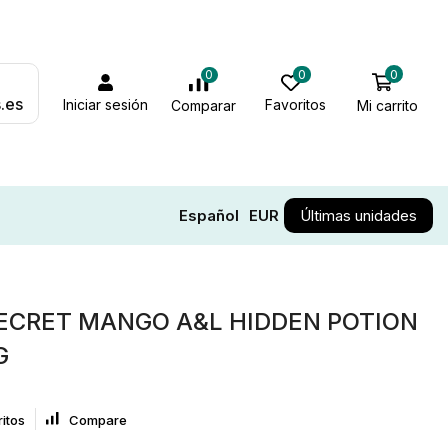
0
0
0
.es
Iniciar sesión
Favoritos
Mi carrito
Comparar
Español
EUR
Últimas unidades
ECRET MANGO A&L HIDDEN POTION
G
itos
Compare