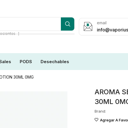
email
info@vaporius
❘
ecientes
Sales
PODS
Desechables
OTION 30ML 0MG
AROMA S
30ML 0M
Brand:
Agregar A Favor