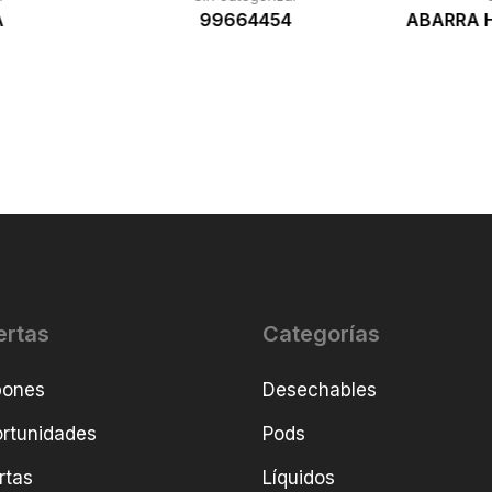
A
99664454
ABARRA H
ertas
Categorías
pones
Desechables
rtunidades
Pods
rtas
Líquidos