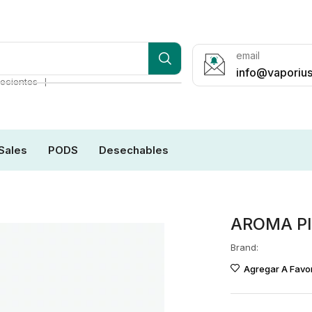
email
info@vaporius
❘
ecientes
Sales
PODS
Desechables
AROMA P
Brand:
Agregar A Favor