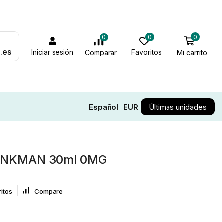
0
0
0
.es
Iniciar sesión
Favoritos
Mi carrito
Comparar
Español
EUR
Últimas unidades
INKMAN 30ml 0MG
itos
Compare