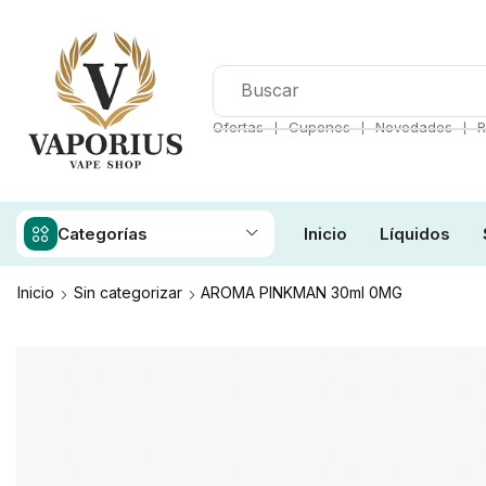
❘
❘
❘
Ofertas
Cupones
Novedades
R
Categorías
Inicio
Líquidos
Inicio
Sin categorizar
AROMA PINKMAN 30ml 0MG