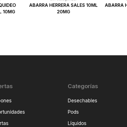
QUIDEO
ABARRA HERRERA SALES 10ML
ABARRA H
L 10MG
20MG
ertas
Categorías
pones
Desechables
rtunidades
Pods
rtas
Líquidos