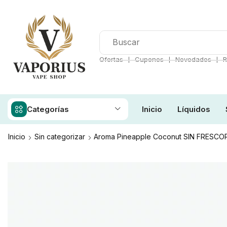
❘
❘
❘
Ofertas
Cupones
Novedades
R
Categorías
Inicio
Líquidos
Inicio
Sin categorizar
Aroma Pineapple Coconut SIN FRESCOR 2