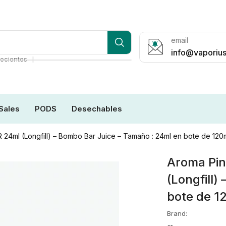
email
info@vaporius
❘
ecientes
Sales
PODS
Desechables
4ml (Longfill) – Bombo Bar Juice – Tamaño : 24ml en bote de 120
Aroma Pi
(Longfill)
bote de 1
Brand: