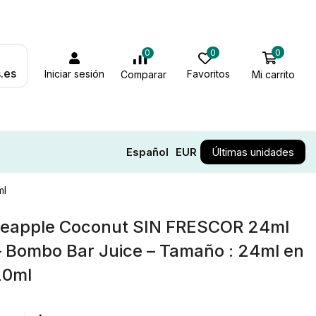
0
0
0
.es
Iniciar sesión
Favoritos
Mi carrito
Comparar
Español
EUR
Últimas unidades
ml
neapple Coconut SIN FRESCOR 24ml
 – Bombo Bar Juice – Tamaño : 24ml en
20ml