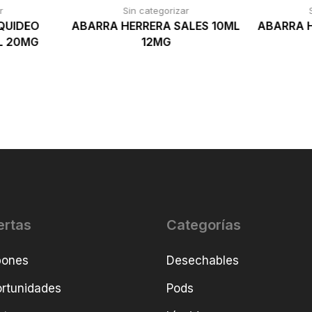
r
Sin categorizar
QUIDEO
ABARRA HERRERA SALES 10ML
ABARRA H
L 20MG
12MG
ertas
Categorías
pones
Desechables
rtunidades
Pods