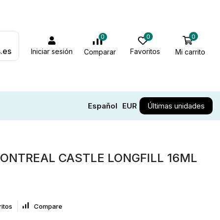
0
0
0
.es
Iniciar sesión
Favoritos
Mi carrito
Comparar
Español
EUR
Últimas unidades
ONTREAL CASTLE LONGFILL 16ML
itos
Compare