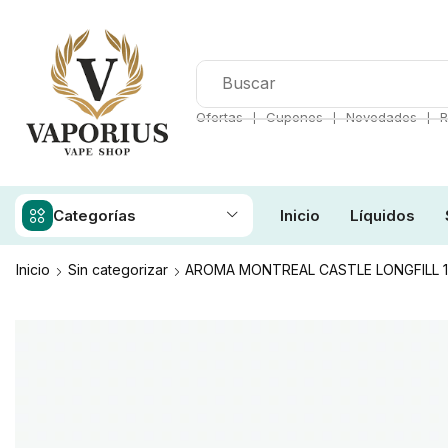
❘
❘
❘
Ofertas
Cupones
Novedades
R
Categorías
Inicio
Líquidos
Inicio
Sin categorizar
AROMA MONTREAL CASTLE LONGFILL 