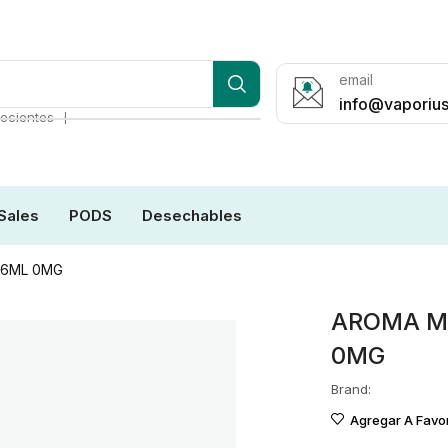
email
info@vaporius
❘
ecientes
Sales
PODS
Desechables
16ML 0MG
AROMA M
0MG
Brand:
Agregar A Favor