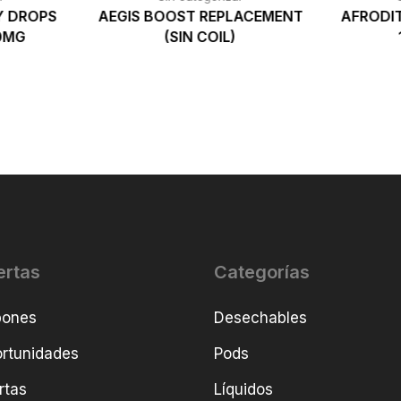
Y DROPS
AEGIS BOOST REPLACEMENT
AFRODI
10MG
(SIN COIL)
ertas
Categorías
pones
Desechables
rtunidades
Pods
rtas
Líquidos