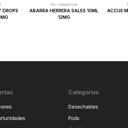
r
Sin categorizar
Y DROPS
ABARRA HERRERA SALES 10ML
ACCUS M
10MG
12MG
ertas
Categorías
pones
Desechables
rtunidades
Pods