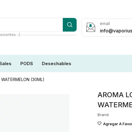
email
info@vaporius
❘
ecientes
Sales
PODS
Desechables
E WATERMELON (30ML)
AROMA LO
WATERME
Brand:
Agregar A Favor