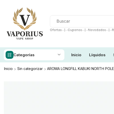
❘
❘
❘
Ofertas
Cupones
Novedades
R
Categorías
Inicio
Líquidos
Inicio
Sin categorizar
AROMA LONGFILL KABUKI NORTH POL