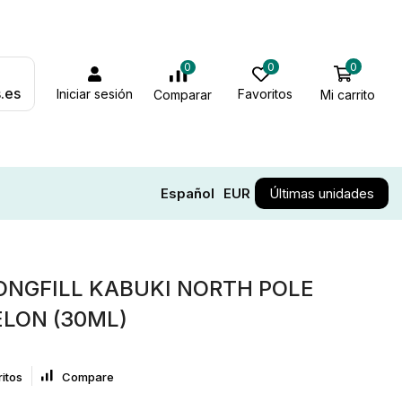
0
0
0
.es
Iniciar sesión
Favoritos
Mi carrito
Comparar
Español
EUR
Últimas unidades
NGFILL KABUKI NORTH POLE
LON (30ML)
itos
Compare