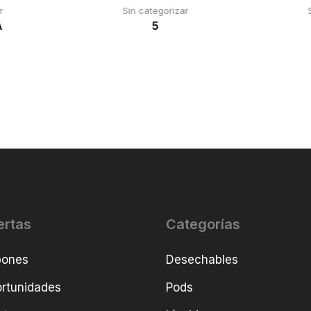
r
Sin categorizar
A
5
ertas
Categorías
pones
Desechables
rtunidades
Pods