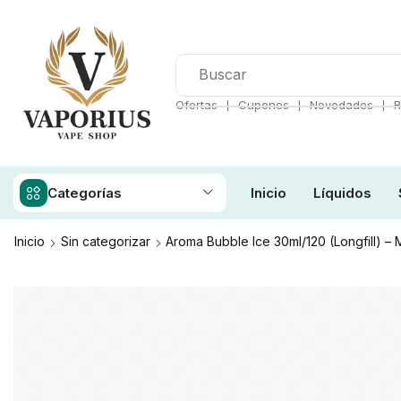
❘
❘
❘
Ofertas
Cupones
Novedades
R
Categorías
Inicio
Líquidos
Inicio
Sin categorizar
Aroma Bubble Ice 30ml/120 (Longfill) 