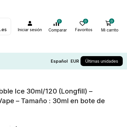
0
0
0
.es
Iniciar sesión
Favoritos
Mi carrito
Comparar
Español
EUR
Últimas unidades
le Ice 30ml/120 (Longfill) –
pe – Tamaño : 30ml en bote de