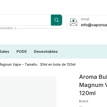
email
info@vaporius
❘
ecientes
Sales
PODS
Desechables
– Magnum Vape – Tamaño : 30ml en bote de 120ml
Aroma Bubb
Magnum Va
120ml
Brand: