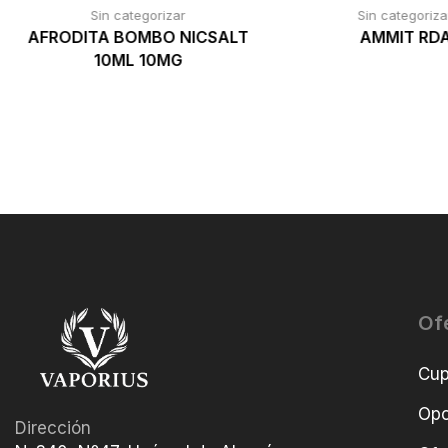
Sin categorizar
Sin categoriza
AFRODITA BOMBO NICSALT
AMMIT RD
10ML 10MG
Of
Cu
Opo
Dirección